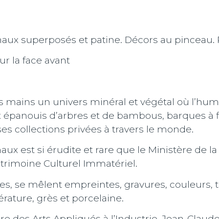
ux superposés et patine. Décors au pinceau. Ré
r la face avant
s mains un univers minéral et végétal où l’hum
épanouis d’arbres et de bambous, barques à f
es collections privées à travers le monde.
ux est si érudite et rare que le Ministère de la
trimoine Culturel Immatériel.
s, se mêlent empreintes, gravures, couleurs, te
rature, grès et porcelaine.
re des Arts Appliqués à l’Industrie, Jean-Cla