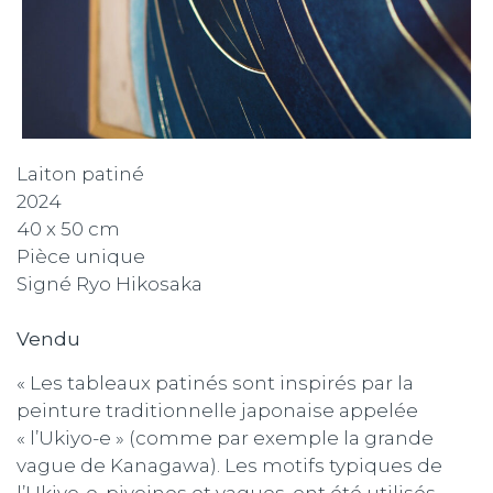
Laiton patiné
2024
40 x 50 cm
Pièce unique
Signé Ryo Hikosaka
Vendu
« Les tableaux patinés sont inspirés par la
peinture traditionnelle japonaise appelée
« l’Ukiyo-e » (comme par exemple la grande
vague de Kanagawa). Les motifs typiques de
l’Ukiyo-e, pivoines et vagues, ont été utilisés